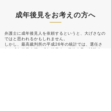
成年後見をお考えの方へ
弁護士に成年後見人を依頼するというと、大げさなの
ではと思われるかもしれません。
しかし、最高裁判所の平成26年の統計では、選任さ
れた成年後見人等（成年後見人、保佐人及び補助人）
全体の約65%が弁護士や司法書士などの第三者ですの
で、決して大げさなことでは ありません。
私はこれまでに、裁判所から後見人を依頼された場合
だけでなく、介護施設の方からの
「寝たきりで身寄りのない入居者の方が、多額の預金
の入った通帳と印鑑を自分の部屋に置いており、人の
出入りも多いので心配です。」